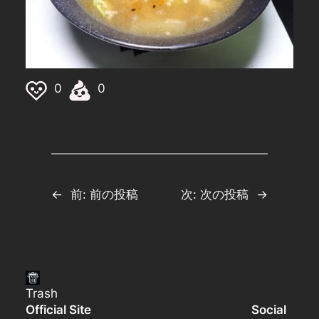
0
0
←
前:
前の投稿
次:
次の投稿
→
Trash
Official Site
Social