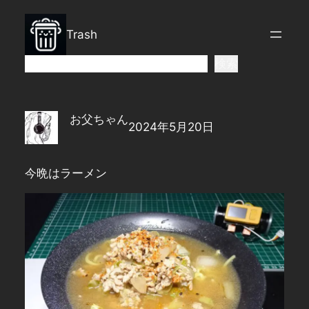
内
容
Trash
を
ス
検
検索
キ
索
ッ
プ
お父ちゃん
2024年5月20日
今晩はラーメン