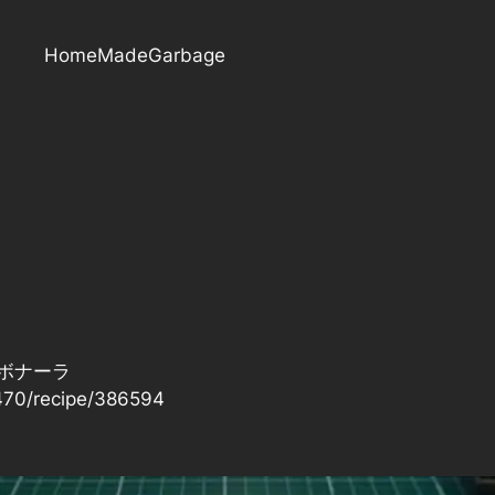
HomeMadeGarbage
ボナーラ
470/recipe/386594