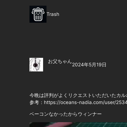
内
容
Trash
を
ス
キ
ッ
プ
お父ちゃん
2024年5月19日
今晩は評判がよくリクエストいただいたカル
参考：
https://oceans-nadia.com/user/253
ベーコンなかったからウィンナー