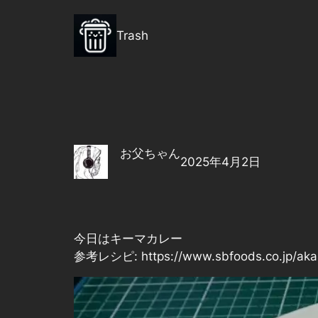
内
容
Trash
を
ス
キ
ッ
プ
お父ちゃん
2025年4月2日
今日はキーマカレー
参考レシピ:
https://www.sbfoods.co.jp/aka