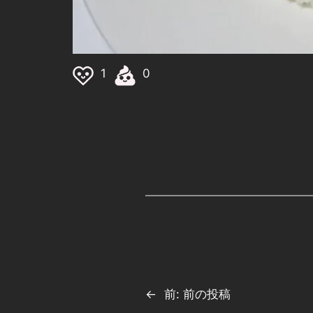
1
0
←
前:
前の投稿