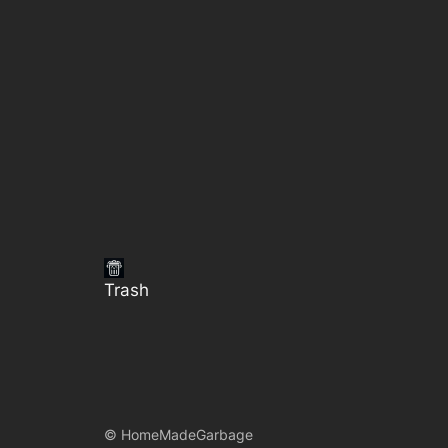
Trash
©
HomeMadeGarbage