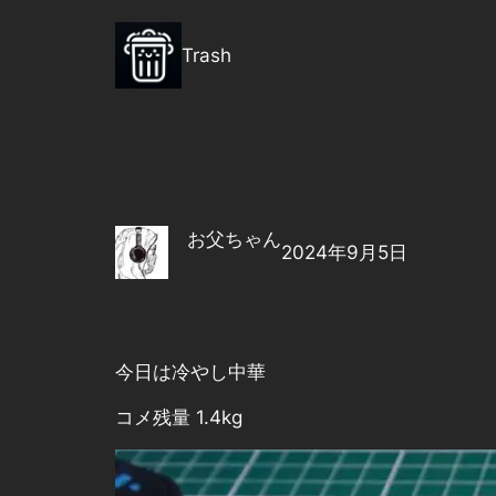
内
容
Trash
を
ス
キ
ッ
プ
お父ちゃん
2024年9月5日
今日は冷やし中華
コメ残量 1.4kg