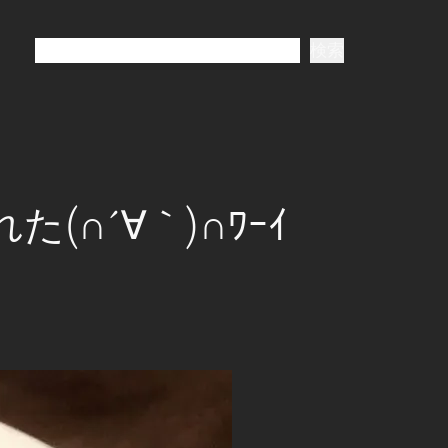
検
検索
索
∩´∀｀)∩ﾜｰｲ