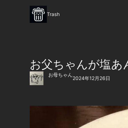
内
容
Trash
を
ス
キ
ッ
プ
お父ちゃんが塩あん
お母ちゃん
2024年12月26日