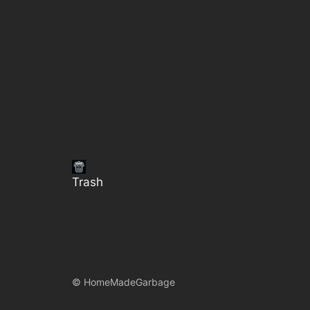
Trash
©
HomeMadeGarbage