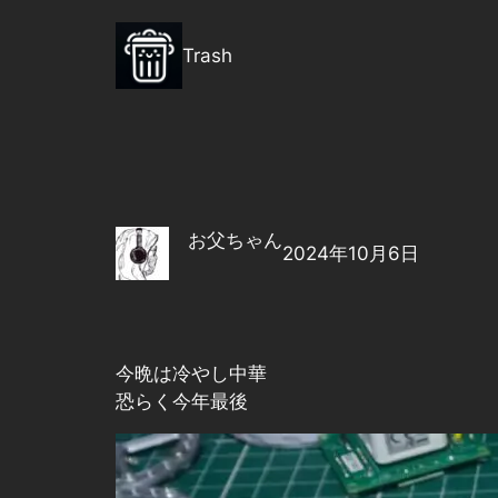
内
容
Trash
を
ス
キ
ッ
プ
お父ちゃん
2024年10月6日
今晩は冷やし中華
恐らく今年最後