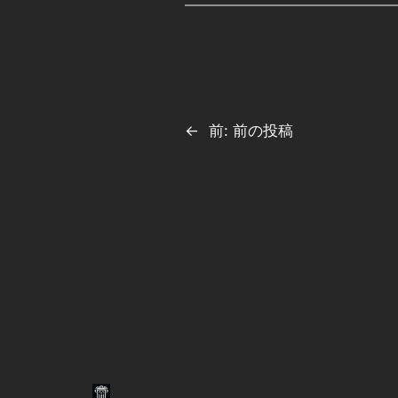
←
前:
前の投稿