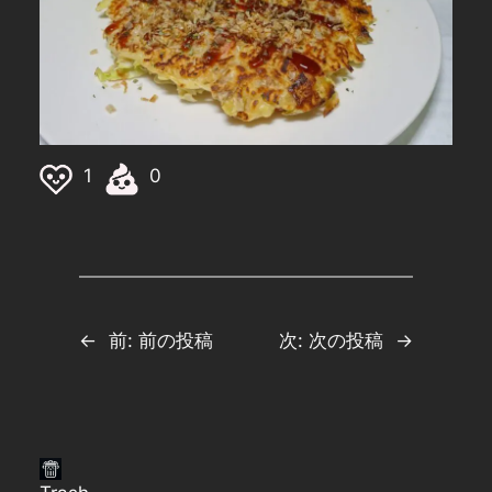
1
0
←
前:
前の投稿
次:
次の投稿
→