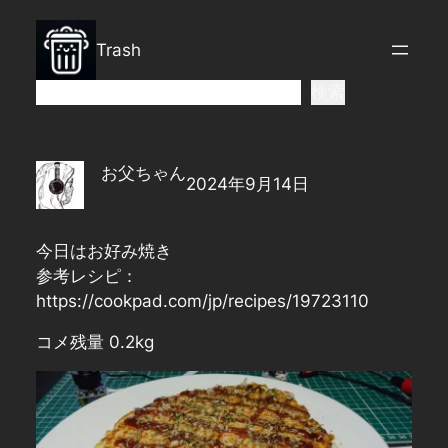
内
容
Trash
を
ス
検
検索
キ
索
ッ
プ
お父ちゃん
2024年9月14日
今日はお好み焼き
参考レシピ：
https://cookpad.com/jp/recipes/19723110
コメ残量 0.2kg