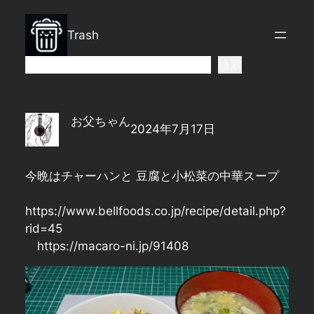
内
容
Trash
を
ス
検
検索
キ
索
ッ
プ
お父ちゃん
2024年7月17日
今晩はチャーハンと 豆腐と小松菜の中華スープ
https://www.bellfoods.co.jp/recipe/detail.php?
rid=45
https://macaro-ni.jp/91408