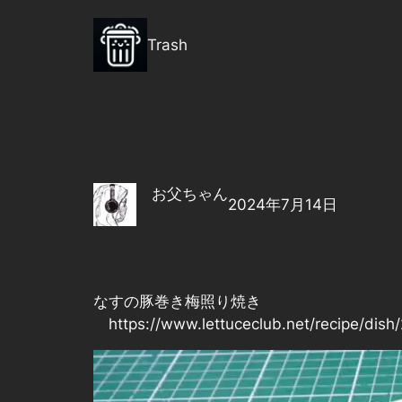
内
容
Trash
を
ス
キ
ッ
プ
お父ちゃん
2024年7月14日
なすの豚巻き梅照り焼き
https://www.lettuceclub.net/recipe/dish