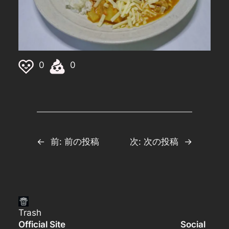
0
0
←
前:
前の投稿
次:
次の投稿
→
Trash
Official Site
Social