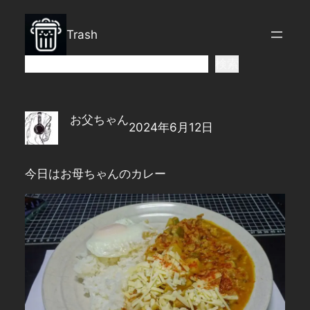
内
容
Trash
を
ス
検
検索
キ
索
ッ
プ
お父ちゃん
2024年6月12日
今日はお母ちゃんのカレー